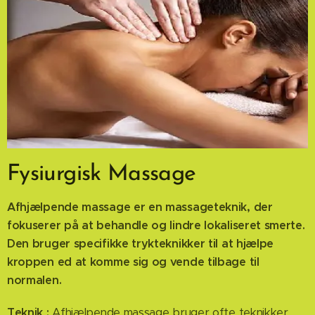
Fysiurgisk Massage
Afhjælpende massage er en massageteknik, der
fokuserer på at behandle og lindre lokaliseret smerte.
Den bruger specifikke trykteknikker til at hjælpe
kroppen ed at komme sig og vende tilbage til
normalen.
Teknik :
Afhjælpende massage bruger ofte teknikker,