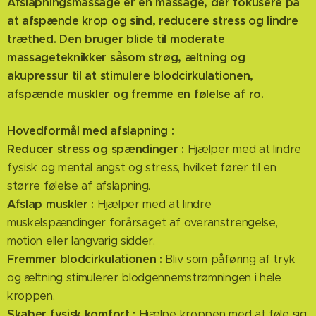
Afslapningsmassage er en massage, der fokusere på
at afspænde krop og sind, reducere stress og lindre
træthed. Den bruger blide til moderate
massageteknikker såsom strøg, æltning og
akupressur til at stimulere blodcirkulationen,
afspænde muskler og fremme en følelse af ro.
Hovedformål med afslapning :
Reducer stress og spændinger :
Hjælper med at lindre
fysisk og mental angst og stress, hvilket fører til en
større følelse af afslapning.
Afslap muskler :
Hjælper med at lindre
muskelspændinger forårsaget af overanstrengelse,
motion eller langvarig sidder.
Fremmer blodcirkulationen :
Bliv som påføring af tryk
og æltning stimulerer blodgennemstrømningen i hele
kroppen.
Skaber fysisk komfort :
Hjælpe kroppen med at føle sig